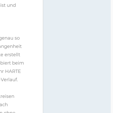
ist und
 genau so
angenheit
 erstellt
obiert beim
 ihr HARTE
Verlauf.
kreisen
fach