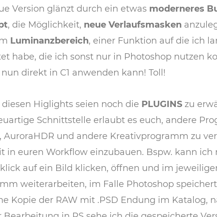
ue Version glänzt durch ein etwas
moderneres Bu
pt
, die Möglichkeit,
neue Verlaufsmasken
anzule
em
Luminanzbereich
, einer Funktion auf die ich l
et habe, die ich sonst nur in Photoshop nutzen k
h nun direkt in C1 anwenden kann! Toll!
diesen Higlights seien noch die
PLUGINS
zu erw
euartige Schnittstelle erlaubt es euch, andere P
, AuroraHDR und andere Kreativprogramm zu ve
t in euren Workflow einzubauen. Bspw. kann ich 
klick auf ein Bild klicken, öffnen und im jeweilige
mm weiterarbeiten, im Falle Photoshop speichert
ne Kopie der RAW mit .PSD Endung im Katalog, 
 Bearbeitung in PS sehe ich die gespeicherte Ver