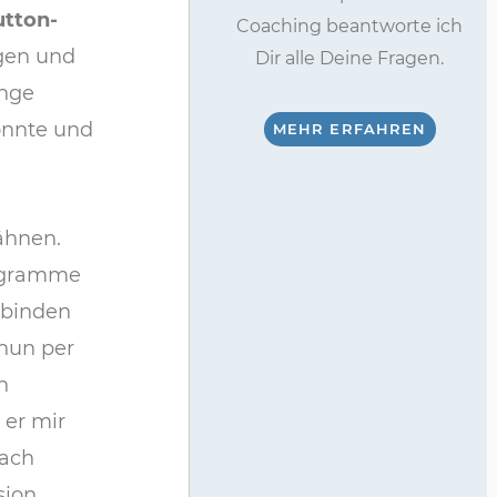
tton-
Coaching beantworte ich
gen und
Dir alle Deine Fragen.
ange
onnte und
MEHR ERFAHREN
ähnen.
rogramme
rbinden
nun per
n
 er mir
nach
sion