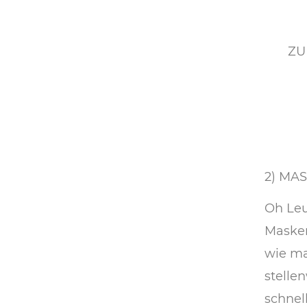
ZU
2) MA
Oh Leu
Masken
wie ma
stelle
schnel