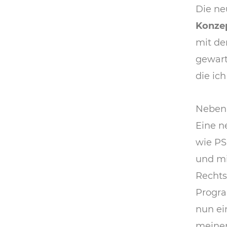
Die ne
Konze
mit d
gewart
die ic
Neben 
Eine n
wie PS
und mi
Rechts
Progra
nun ei
meiner