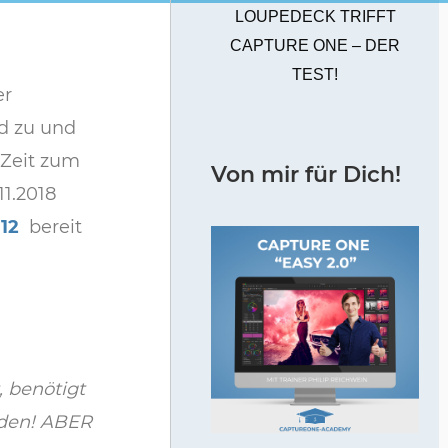
LOUPEDECK TRIFFT
CAPTURE ONE – DER
TEST!
er
d zu und
l Zeit zum
Von mir für Dich!
11.2018
 12
bereit
, benötigt
nden! ABER