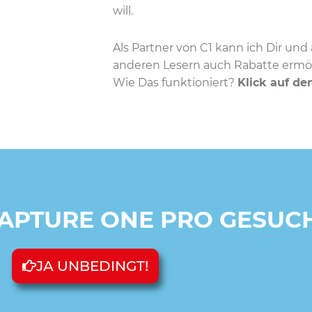
will.
Als Partner von C1 kann ich Dir und 
anderen Lesern auch Rabatte ermö
Wie Das funktioniert?
Klick auf de
CAPTURE ONE PRO GESUC
JA UNBEDINGT!