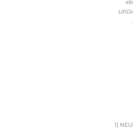
eb
UPDAT
1) NE