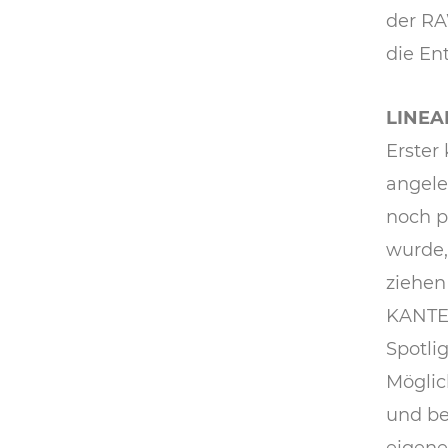
der RA
die Ent
LINEA
Erster
angele
noch p
wurde,
ziehen
KANTEN
Spotli
Möglic
und be