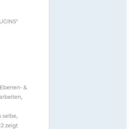
UGINS"
n Ebenen- &
arbeiten,
 selbe,
2 zeigt