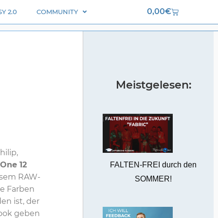
Warenkorb
0,00
€
Y 2.0
COMMUNITY
Meistgelesen:
ilip,
 One 12
FALTEN-FREI durch den
diesem RAW-
SOMMER!
he Farben
n ist, der
Look geben