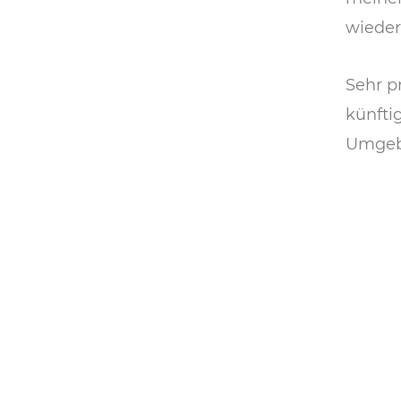
wieder
Sehr p
künfti
Umgeb